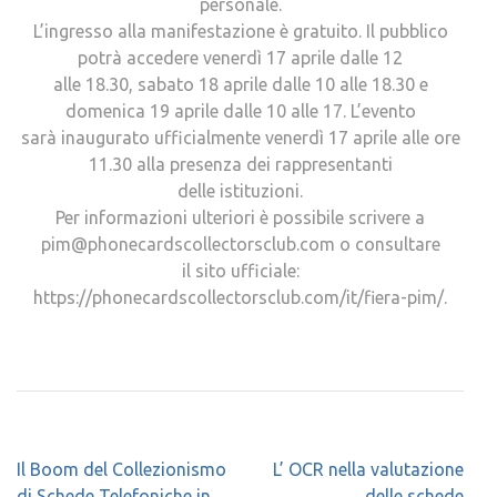
personale.
L’ingresso alla manifestazione è gratuito. Il pubblico
potrà accedere venerdì 17 aprile dalle 12
alle 18.30, sabato 18 aprile dalle 10 alle 18.30 e
domenica 19 aprile dalle 10 alle 17. L’evento
sarà inaugurato ufficialmente venerdì 17 aprile alle ore
11.30 alla presenza dei rappresentanti
delle istituzioni.
Per informazioni ulteriori è possibile scrivere a
pim@phonecardscollectorsclub.com o consultare
il sito ufficiale:
https://phonecardscollectorsclub.com/it/fiera-pim/.
Navigazione
Il Boom del Collezionismo
L’ OCR nella valutazione
articoli
di Schede Telefoniche in
delle schede